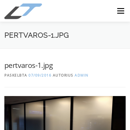
Meniu
APIE MUS
PASLAUGOS
KAINOS
PERTVAROS-1.JPG
ATSILIEPIMAI
KONTAKTAI
DUK
pertvaros-1.jpg
PASKELBTA
07/09/2016
AUTORIUS
ADMIN