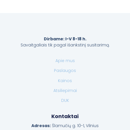
Dirbame: I-V 8-18 h.
Savaitgaliais tik pagal išankstinį susitarimą.
Apie mus
Paslaugos
Kainos
Atsiliepimai
DUK
Kontaktai
Adresas:
Šlamučių g. 10-1, Vilnius