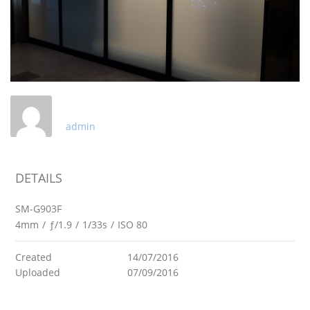
admin
DETAILS
SM-G903F
4mm
/
ƒ/1.9
/
1/33s
/
ISO 80
Created
14/07/2016
Uploaded
07/09/2016