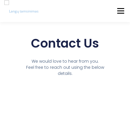
Meniu
APIE MUS
PASLAUGOS
KAINOS
Contact Us
ATSILIEPIMAI
KONTAKTAI
DUK
We would love to hear from you.
Feel free to reach out using the below
details.